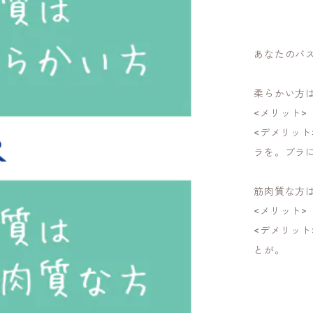
あなたのバ
柔らかい方
<メリット
<デメリッ
ラを。ブラ
筋肉質な方
<メリット
<デメリッ
とが。