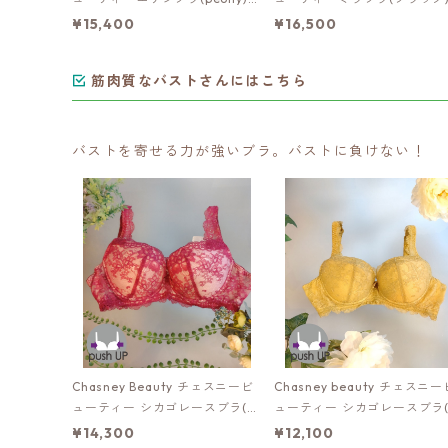
al3179151be
al3178151bk
¥15,400
¥16,500
筋肉質なバストさんにはこちら
バストを寄せる力が強いブラ。バストに負けない！
Chasney Beauty チェスニービ
Chasney beauty チェスニー
ューティー シカゴレースブラ(ラ
ューティー シカゴレースブラ
ズベリー):al870la
ールド):al870go
¥14,300
¥12,100