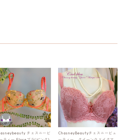
hasneybeauty チェスニービ
ChasneyBeautyチェスニービュ
ーティー Floraブラ(ピンク)：
ーティー クイーンウエイクア