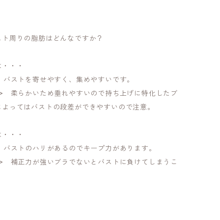
スト周りの脂肪はどんなですか？
は・・・
> バストを寄せやすく、集めやすいです。
ト> 柔らかいため垂れやすいので持ち上げに特化したブ
によってはバストの段差ができやすいので注意。
は・・・
> バストのハリがあるのでキープ力があります。
ト> 補正力が強いブラでないとバストに負けてしまうこ