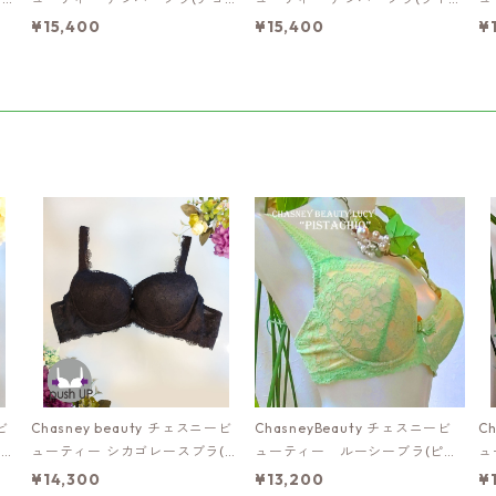
コ)：al310012cc
ック):al310051ll
al
¥15,400
¥15,400
¥
ビ
Chasney beauty チェスニービ
ChasneyBeauty チェスニービ
C
(ゴ
ューティー シカゴレースブラ(ブ
ューティー ルーシーブラ(ピス
ュ
ラック):al870bk
タチオ)：al3091151pt
ン)
¥14,300
¥13,200
¥