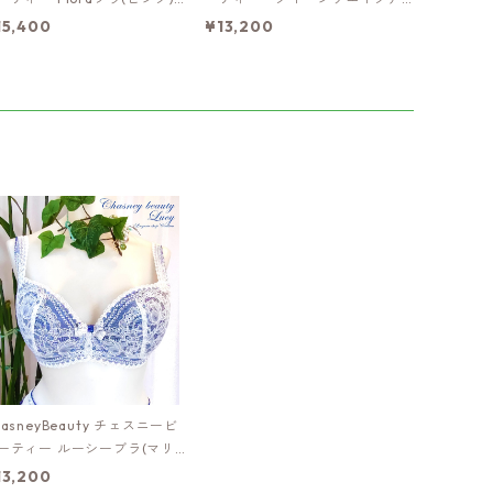
3173151pi
ップブラ(アンティークローズ)：
15,400
¥13,200
al3130151ar
hasneyBeauty チェスニービ
ーティー ルーシーブラ(マリ
：al3091151ne
13,200