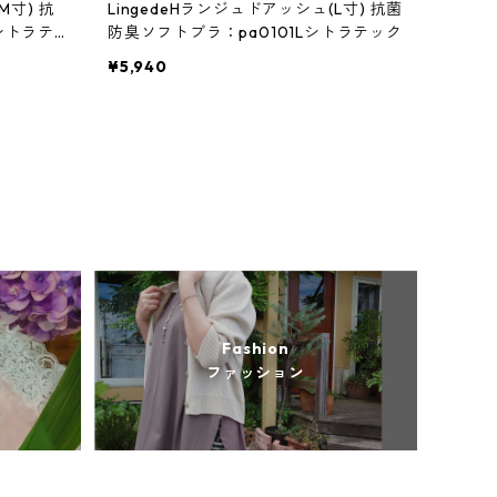
M寸) 抗
LingedeHランジュドアッシュ(L寸) 抗菌
シトラテ
防臭ソフトブラ：pa0101Lシトラテック
¥5,940
Fashion
ファッション