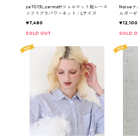
ze7013L:zermattツェルマット総レース
Narue
ソフトブラパワーネット：Lサイズ
ムガーゼ
サイズ
¥7,480
¥12,100
SOLD OUT
SOLD 