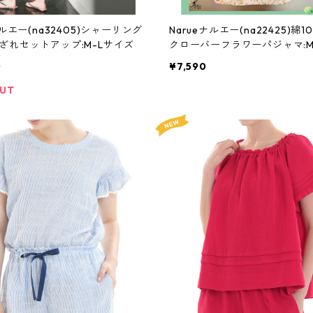
ナルエー(na32405)シャーリング
Narueナルエー(na22425)綿1
ざれセットアップ:M-Lサイズ
クローバーフラワーパジャマ:M
ズ
0
¥7,590
OUT