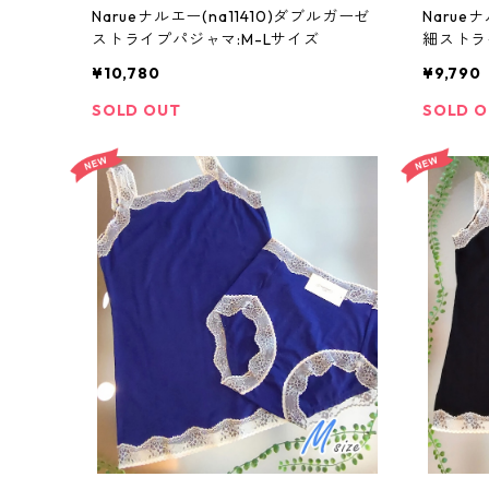
Narueナルエー(na11410)ダブルガーゼ
Narue
ストライプパジャマ:M-Lサイズ
細ストラ
¥10,780
¥9,790
SOLD OUT
SOLD 