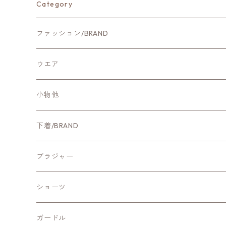
Category
ファッション/BRAND
新作ファッション
ウエア
CYNICAL
アウター
小物他
NUS
カットソー・Tシャツ
ホームグッズ
下着/BRAND
Qtume
ブラウス・シャツ
ファッション小物
新作ランジェリー
ブラジャー
Mitefabrica
ニット
ChasneyBeautyチェスニービューティー
ワイヤー入りブラ
ショーツ
シカゴレース
Aeca Blanc
ワンピース・チュニック
ZERMATTツェルマット
ノンワイヤーブラ
スッポリショーツ
ガードル