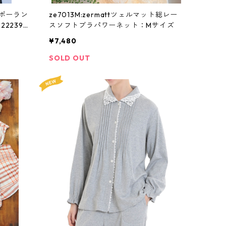
(ポーラン
ze7013M:zermattツェルマット総レー
2239g
スソフトブラパワーネット：Mサイズ
¥7,480
SOLD OUT