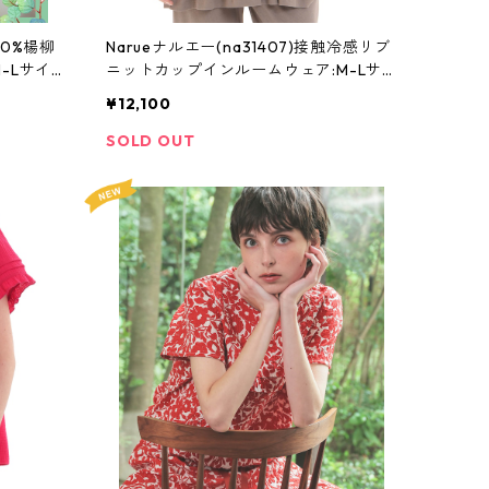
00%楊柳
Narueナルエー(na31407)接触冷感リブ
-Lサイ
ニットカップインルームウェア:M-Lサ
イズ
¥12,100
SOLD OUT