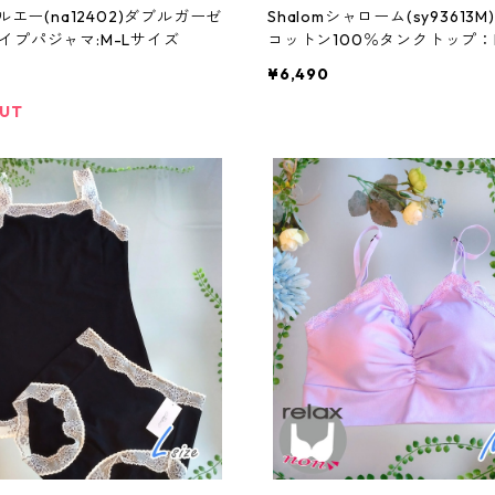
ナルエー(na12402)ダブルガーゼ
Shalomシャローム(sy93613M
イプパジャマ:M-Lサイズ
コットン100％タンクトップ
¥6,490
OUT