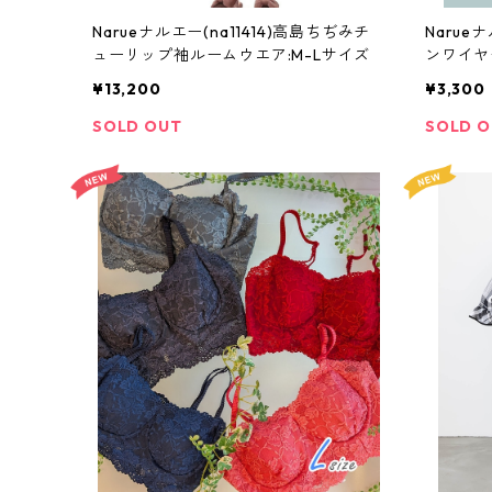
Narueナルエー(na11414)高島ちぢみチ
Narue
ューリップ袖ルームウエア:M-Lサイズ
ンワイヤ
イズ2カ
¥13,200
¥3,300
SOLD OUT
SOLD 