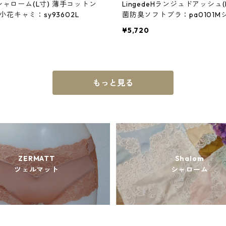
mシャローム(L寸) 薄手コットン
LingedeHランジュドアッシュ(
花キャミ：sy93602L
菌防臭ソフトブラ：pa0101M
ック
¥5,720
もっと見る
ZERMATT
Shalom
ツェルマット
シャローム