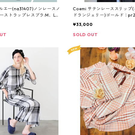
ナルエー(na31407)ノンレースノ
Coemi サテンレーススリップ
ーストラップレスブラ:M、Lサ
ドランジェリー)ゴールド：pr22
ラー
oM
¥33,000
OUT
SOLD OUT