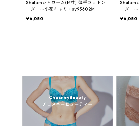
Shalomシャローム(M寸) 薄手コットン
Shalo
モダール小花キャミ：sy93602M
モダール小
¥6,050
¥6,050
ChasneyBeauty
チェスニービューティー