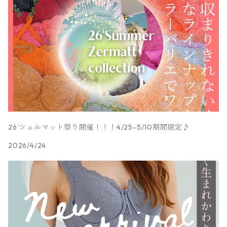
Lサイズ
Mサイズ
その他ランジェリー
肩ヒモ幅細
Lサイズ
限定★赤ランジェリー
LLサイズ
26’ツェルマット祭り開催！！！4/25-5/10期間限定♪
2026/4/24