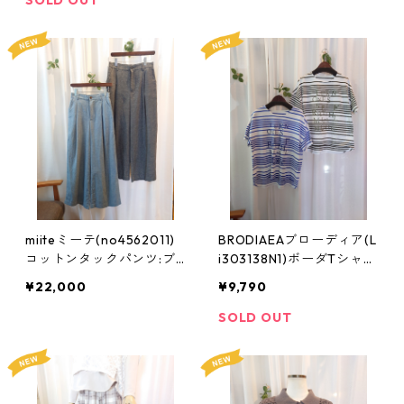
SOLD OUT
miiteミーテ(no4562011)
BRODIAEAブローディア(L
コットンタックパンツ:ブ
i303138N1)ボーダTシャ
ルー38サイズ:ブラック40
ツ:サイズ40
¥22,000
¥9,790
サイズ
SOLD OUT