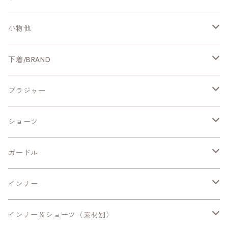
CYNICAL
アウター
小物他
NUS
カットソー・Tシャツ
ホームグッズ
下着/BRAND
Qtume
ブラウス・シャツ
ファッション小物
新作ランジェリー
ブラジャー
Mitefabrica
ニット
ChasneyBeautyチェスニービューティー
ワイヤー入りブラ
ショーツ
シカゴレース
Aeca Blanc
ワンピース・チュニック
ZERMATTツェルマット
ノンワイヤーブラ
スッポリショーツ
ガードル
ソフィア・シカゴプレステージ
Mサイズ
ManueReve
パンツ
Shalomシャローム
ノンレースブラ
スタンダードショーツ
ショートガードル
インナー
カミラ・エリン
Lサイズ
Sサイズ
trois
スカート
Linge de Hランジュドアッシュ-サポート
ナイト用・ブラキャミ
ヒップハングショーツ
ロングガードル
キャミ・タンクトップ
インナー＆ショーツ（素材別）