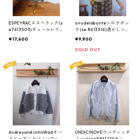
ESPEYRACエスベラック(s
sirodelabonteシロラボン
e7613503)チュールレイ
テ(se R613316)透かしショ
ヤードパンツ:Fサイズ
ートベスト:Mサイズ
¥17,600
¥9,900
SOLD OUT
AudreyandJohnWadオー
UNDICINOVEウンディッチ
ドリーアンドジョンワッド
ノーベ(no5361211)チュー