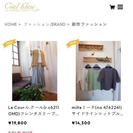
HOME
ファッション/BRAND
新作ファッション
Le Courル.クール(r.c6211
miiteミーテ(no 4762241)
OMD)フレンチスリーブ麻
サイドラインニットプルオ
ブラウス カラー:ベージ
ーバー:カラー:オフホワイ
¥19,800
¥14,300
ュ、キャメル サイズ:Fサ
ト、ピスタチオ、チャコー
イズ
ル:サイズ38