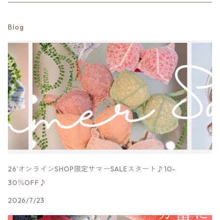
エミリー・フィオナ
LLサイズ
Mサイズ
Mサイズ
Minkchair
LingedeHランジュドアッシュ
補正はじめてブラ【まずバストを育てたい方】
ハイレグショーツ
スリップ
コットン100％・シルク100％
Blog
ケイト・マチルダ
Lサイズ
Lサイズ
Sサイズ
Mサイズ
Respighi
HANAMORIハナモリ
補正ブラ【万能】
サポートショーツ
袖付きインナー
コットン綿混・シルク混
アンバー
LLサイズ
Mサイズ
Lサイズ
Mサイズ
Mサイズ
Priority
Formenteraフォルメンテーラ
補正ブラ【グロウアップ】
サニタリー（生理用)ショーツ
パジャマ
ツーウェイ生地
クイーン
Lサイズ
LLサイズ
Lサイズ
Lサイズ
Mサイズ
Mサイズ
fre.s.cute
Eparinaエパリナ
補正ブラ【グラマー】
Tバック・タンガ
パワーネット
ルーシー
LLサイズ
LLサイズ
LLサイズ
Lサイズ
Lサイズ
Sサイズ
MK.b
Yaucoヨーコ
2段ホック
総レース
サマンサ
LLサイズ
LLサイズ
Mサイズ
Sサイズ
Bou Jeloud
narueナルエー
3段ホック
モダール他素材
26’オンラインSHOP限定サマーSALEスタート♪10-
サンドラ
30％OFF♪
Lサイズ
Mサイズ
Sサイズ
その他ブランド
EUCALANユーカラン
肩ヒモ幅広
2026/7/23
LLサイズ