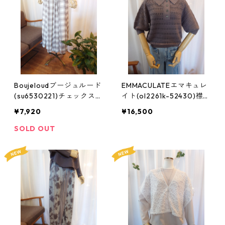
Boujeloudブージュルード
EMMACULATEエマキュレ
(su6530221)チェックスカ
イト(ol2261k-52430)襟つ
ート:Fサイズ
きプルオーバーニット:Fサ
¥7,920
¥16,500
イズ
SOLD OUT