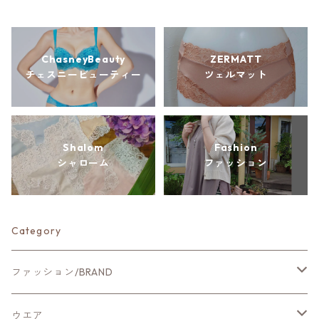
ChasneyBeauty
ZERMATT
チェスニービューティー
ツェルマット
Shalom
Fashion
シャローム
ファッション
Category
ファッション/BRAND
新作ファッション
ウエア