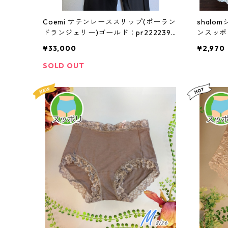
Coemi サテンレーススリップ(ポーラン
shal
ドランジェリー)ゴールド：pr222239g
ンスッポ
oM
ス）:sy1
¥33,000
¥2,970
SOLD OUT