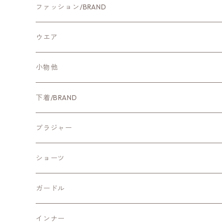
ファッション/BRAND
新作ファッション
ウエア
CYNICAL
アウター
小物他
NUS
カットソー・Tシャツ
ホームグッズ
下着/BRAND
Qtume
ブラウス・シャツ
ファッション小物
新作ランジェリー
ブラジャー
Mitefabrica
ニット
ChasneyBeautyチェスニービューティー
ワイヤー入りブラ
ショーツ
シカゴレース
Aeca Blanc
ワンピース・チュニック
ZERMATTツェルマット
ノンワイヤーブラ
スッポリショーツ
ガードル
ソフィア・シカゴプレステージ
Mサイズ
ManueReve
パンツ
Shalomシャローム
ノンレースブラ
スタンダードショーツ
ショートガードル
インナー