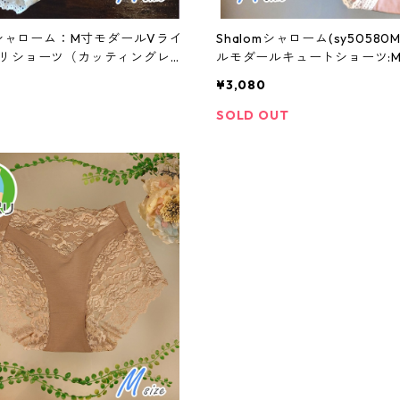
omシャローム：M寸モダールVライ
Shalomシャローム(sy50580
リショーツ（カッティングレー
ルモダールキュートショーツ:
1340M
¥3,080
SOLD OUT