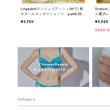
LingedeHランジュドアッシュ(M寸) 新
Shalo
モダールスッポリショーツ：paMK350
ル贅沢レ
8M
¥2,750
¥3,520
SOLD 
ChasneyBeauty
チェスニービューティー
Category