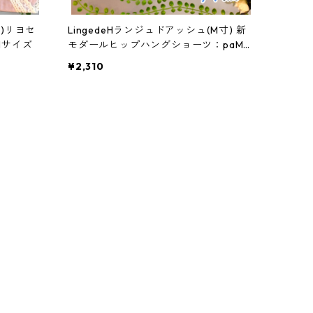
M)リヨセ
LingedeHランジュドアッシュ(M寸) 新
Mサイズ
モダールヒップハングショーツ：paMK
3507M
¥2,310