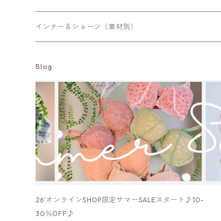
カミラ・エリン
Lサイズ
Sサイズ
trois
スカート
Linge de Hランジュドアッシュ-サポート
ナイト用・ブラキャミ
ヒップハングショーツ
ロングガードル
キャミ・タンクトップ
インナー＆ショーツ（素材別）
エミリー・フィオナ
LLサイズ
Mサイズ
Mサイズ
Minkchair
LingedeHランジュドアッシュ
補正はじめてブラ【まずバストを育てたい方】
ハイレグショーツ
スリップ
コットン100％・シルク100％
Blog
ケイト・マチルダ
Lサイズ
Lサイズ
Sサイズ
Mサイズ
Respighi
HANAMORIハナモリ
補正ブラ【万能】
サポートショーツ
袖付きインナー
コットン綿混・シルク混
アンバー
LLサイズ
Mサイズ
Lサイズ
Mサイズ
Mサイズ
Priority
Formenteraフォルメンテーラ
補正ブラ【グロウアップ】
サニタリー（生理用)ショーツ
パジャマ
ツーウェイ生地
クイーン
Lサイズ
LLサイズ
Lサイズ
Lサイズ
Mサイズ
Mサイズ
fre.s.cute
Eparinaエパリナ
補正ブラ【グラマー】
Tバック・タンガ
パワーネット
ルーシー
LLサイズ
LLサイズ
LLサイズ
Lサイズ
Lサイズ
Sサイズ
MK.b
Yaucoヨーコ
2段ホック
総レース
サマンサ
26’オンラインSHOP限定サマーSALEスタート♪10-
LLサイズ
LLサイズ
Mサイズ
Sサイズ
Bou Jeloud
narueナルエー
3段ホック
モダール他素材
30％OFF♪
サンドラ