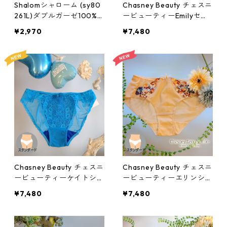
Shalomシャローム (sy80
Chasney Beauty チェスニ
261L)ダブルガーゼ100%
ービューティーEmilyセッ
ややハイレグショーツ:Lサ
トショーツ(ピンク)：al31
¥2,970
¥7,480
イズ
8012pi
Chasney Beauty チェスニ
Chasney Beauty チェスニ
ービューティーケイトショ
ービューティーエリンショ
ーツ(シアン)：al317512cn
ーツ(Peony)：al317924b
¥7,480
¥7,480
e