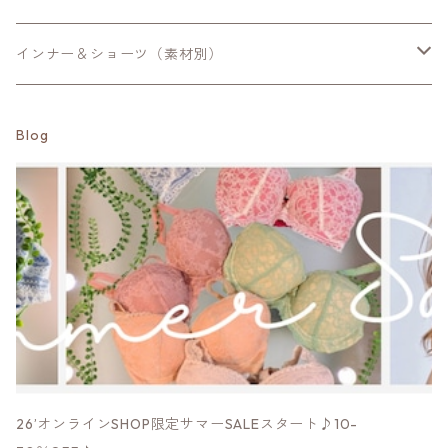
カミラ・エリン
Lサイズ
Sサイズ
trois
スカート
Linge de Hランジュドアッシュ-サポート
ナイト用・ブラキャミ
ヒップハングショーツ
ロングガードル
キャミ・タンクトップ
インナー＆ショーツ（素材別）
エミリー・フィオナ
LLサイズ
Mサイズ
Mサイズ
Minkchair
LingedeHランジュドアッシュ
補正はじめてブラ【まずバストを育てたい方】
ハイレグショーツ
スリップ
コットン100％・シルク100％
Blog
ケイト・マチルダ
Lサイズ
Lサイズ
Sサイズ
Mサイズ
Respighi
HANAMORIハナモリ
補正ブラ【万能】
サポートショーツ
袖付きインナー
コットン綿混・シルク混
アンバー
LLサイズ
Mサイズ
Lサイズ
Mサイズ
Mサイズ
Priority
Formenteraフォルメンテーラ
補正ブラ【グロウアップ】
サニタリー（生理用)ショーツ
パジャマ
ツーウェイ生地
クイーン
Lサイズ
LLサイズ
Lサイズ
Lサイズ
Mサイズ
Mサイズ
fre.s.cute
Eparinaエパリナ
補正ブラ【グラマー】
Tバック・タンガ
パワーネット
ルーシー
LLサイズ
LLサイズ
LLサイズ
Lサイズ
Lサイズ
Sサイズ
MK.b
Yaucoヨーコ
2段ホック
総レース
サマンサ
LLサイズ
LLサイズ
Mサイズ
Sサイズ
Bou Jeloud
narueナルエー
3段ホック
モダール他素材
26’オンラインSHOP限定サマーSALEスタート♪10-
サンドラ