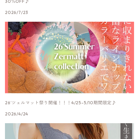
30％OFF♪
Lサイズ
Mサイズ
Sサイズ
その他ブランド
EUCALANユーカラン
肩ヒモ幅広
2026/7/23
LLサイズ
Lサイズ
Mサイズ
その他ランジェリー
肩ヒモ幅細
Lサイズ
限定★赤ランジェリー
LLサイズ
26’ツェルマット祭り開催！！！4/25-5/10期間限定♪
2026/4/24