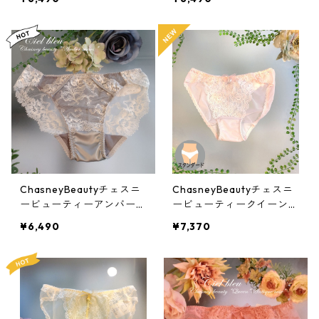
0012ch
ChasneyBeautyチェスニ
ChasneyBeautyチェスニ
ービューティーアンバーシ
ービューティークイーンシ
ョーツ(シルバー)：al310
ョーツ(ローズクオーツ)：
¥6,490
¥7,370
012si
al313012rq