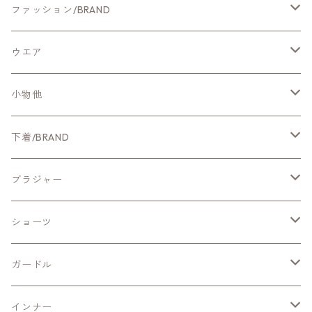
ファッション/BRAND
新作ファッション
ウエア
CYNICAL
アウター
小物他
NUS
カットソー・Tシャツ
ホームグッズ
下着/BRAND
Qtume
ブラウス・シャツ
ファッション小物
新作ランジェリー
ブラジャー
Mitefabrica
ニット
ChasneyBeautyチェスニービューティー
ワイヤー入りブラ
ショーツ
シカゴレース
Aeca Blanc
ワンピース・チュニック
ZERMATTツェルマット
ノンワイヤーブラ
スッポリショーツ
ガードル
ソフィア・シカゴプレステージ
Mサイズ
ManueReve
パンツ
Shalomシャローム
ノンレースブラ
スタンダードショーツ
ショートガードル
インナー