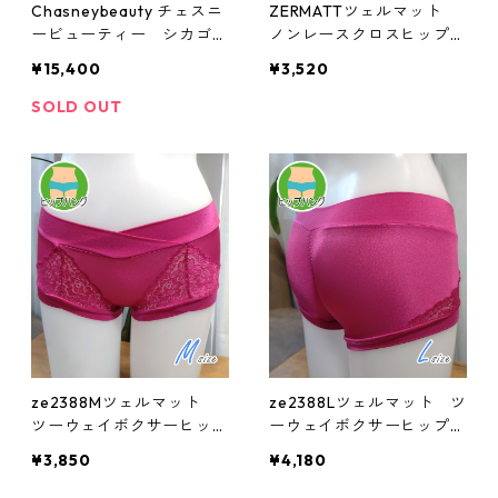
Chasneybeauty チェスニ
ZERMATTツェルマット
ービューティー シカゴプ
ノンレースクロスヒップハ
レステージブラ(レッド)：
ングショーツ(Mサイズ)ze
¥15,400
¥3,520
al3082151rd
2465
SOLD OUT
ze2388Mツェルマット
ze2388Lツェルマット ツ
ツーウェイボクサーヒップ
ーウェイボクサーヒップハ
ハング(Mサイズ)
ング(Lサイズ)
¥3,850
¥4,180