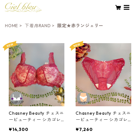
HOME
下着/BRAND
限定★赤ランジェリー
Chasney Beauty チェスニ
Chasney Beauty チェスニ
ービューティー シカゴレ
ービューティー シカゴレ
ースブラ(ラズベリー):al8
ースショーツ(ラズベリー)
¥14,300
¥7,260
70la
al87082la