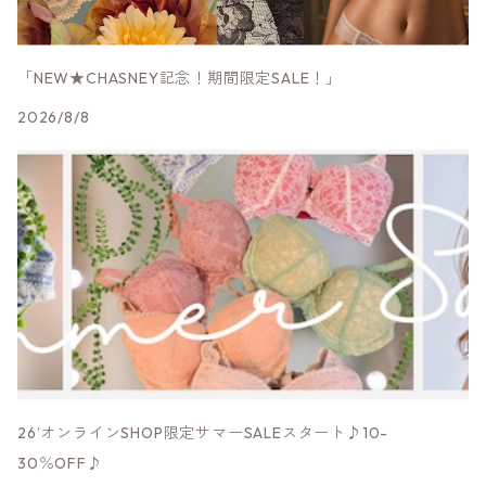
Sサイズ
MK.b
Yaucoヨーコ
2段ホック
総レース
サマンサ
LLサイズ
LLサイズ
Mサイズ
Sサイズ
Bou Jeloud
narueナルエー
3段ホック
モダール他素材
「NEW★CHASNEY記念！期間限定SALE！」
サンドラ
2026/8/8
Lサイズ
Mサイズ
Sサイズ
その他ブランド
EUCALANユーカラン
肩ヒモ幅広
LLサイズ
Lサイズ
Mサイズ
その他ランジェリー
肩ヒモ幅細
Lサイズ
限定★赤ランジェリー
LLサイズ
26’オンラインSHOP限定サマーSALEスタート♪10-
30％OFF♪