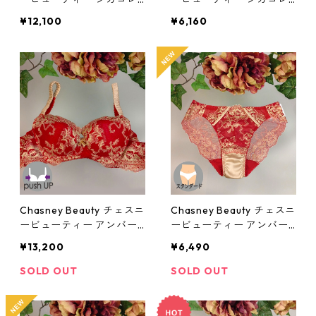
ースブラ(レッド):al870fj
ースショーツ(スカーレッ
¥12,100
¥6,160
3re
ト)al87082re
Chasney Beauty チェスニ
Chasney Beauty チェスニ
ービューティー アンバー
ービューティー アンバー
ブラ(ルビー)：al310012r
ショーツ(ルビー)：al310
¥13,200
¥6,490
b
012rb
SOLD OUT
SOLD OUT