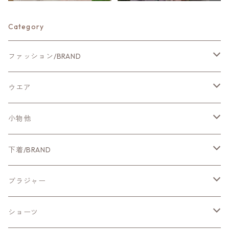
Category
ファッション/BRAND
新作ファッション
ウエア
CYNICAL
アウター
小物他
NUS
カットソー・Tシャツ
ホームグッズ
下着/BRAND
Qtume
ブラウス・シャツ
ファッション小物
新作ランジェリー
ブラジャー
Mitefabrica
ニット
CHASNEY/ChasneyBeauty
ワイヤー入りブラ
ショーツ