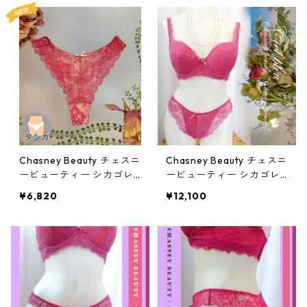
Chasney Beauty チェスニ
Chasney Beauty チェスニ
ービューティー シカゴレ
ービューティー シカゴレ
ースタンガ(ラズベリー)al
ースブラ(cabaret):al870
¥6,820
¥12,100
87029la
ca