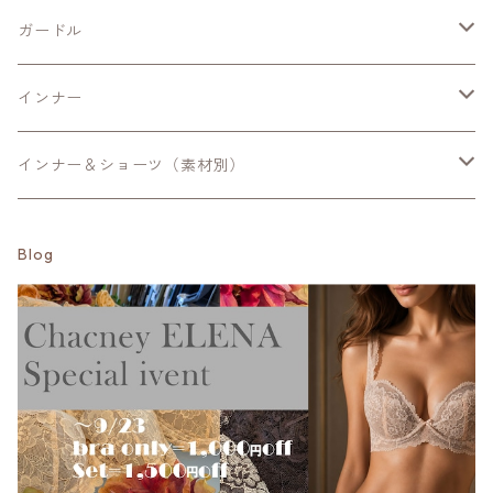
シカゴレース
Aeca Blanc
ワンピース・チュニック
ZERMATTツェルマット
ノンワイヤーブラ
スッポリショーツ
ガードル
エレナ・ソフィア・シカゴプレステージ
Mサイズ
ManueReve
パンツ
Shalomシャローム
ノンレースブラ
スタンダードショーツ
ショートガードル
インナー
カミラ・エリン
Lサイズ
Sサイズ
trois
スカート
Linge de Hランジュドアッシュ-サポート
ナイト用・ブラキャミ
ヒップハングショーツ
ロングガードル
キャミ・タンクトップ
インナー＆ショーツ（素材別）
エミリー・フィオナ
LLサイズ
Mサイズ
Mサイズ
Minkchair
LingedeHランジュドアッシュ
補正はじめてブラ【まずバストを育てたい方】
ハイレグショーツ
スリップ
コットン100％・シルク100％
Blog
ケイト・マチルダ
Lサイズ
Lサイズ
Sサイズ
Mサイズ
Respighi
HANAMORIハナモリ
補正ブラ【万能】
サポートショーツ
袖付きインナー
コットン綿混・シルク混
アンバー
LLサイズ
Mサイズ
Lサイズ
Mサイズ
Mサイズ
Priority
Formenteraフォルメンテーラ
補正ブラ【グロウアップ】
サニタリー（生理用)ショーツ
パジャマ
ツーウェイ生地
クイーン
Lサイズ
LLサイズ
Lサイズ
Lサイズ
Mサイズ
Mサイズ
fre.s.cute
Eparinaエパリナ
補正ブラ【グラマー】
Tバック・タンガ
パワーネット
ルーシー
LLサイズ
LLサイズ
LLサイズ
Lサイズ
Lサイズ