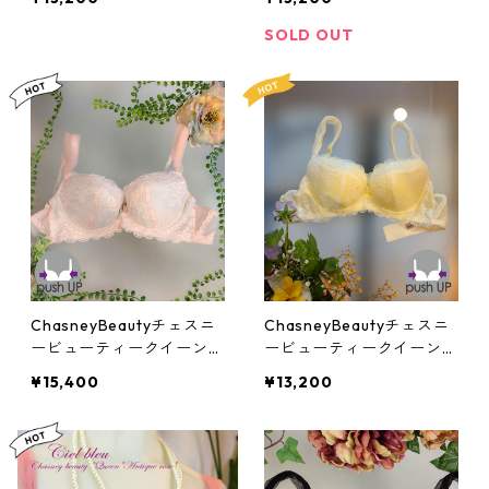
SOLD OUT
ChasneyBeautyチェスニ
ChasneyBeautyチェスニ
ービューティークイーンウ
ービューティークイーンウ
エイクアップブラ(ローズ
エイクアップブラ(テンダ
¥15,400
¥13,200
クオーツ)：al3130151rq
ーイエロー)：al3130151y
e