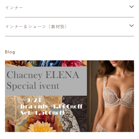
エレナ・ソフィア・シカゴプレステージ
Mサイズ
ManueReve
パンツ
Shalomシャローム
ノンレースブラ
スタンダードショーツ
ショートガードル
インナー
カミラ・エリン
Lサイズ
Sサイズ
trois
スカート
Linge de Hランジュドアッシュ-サポート
ナイト用・ブラキャミ
ヒップハングショーツ
ロングガードル
キャミ・タンクトップ
インナー＆ショーツ（素材別）
エミリー・フィオナ
LLサイズ
Mサイズ
Mサイズ
Minkchair
LingedeHランジュドアッシュ
補正はじめてブラ【まずバストを育てたい方】
ハイレグショーツ
スリップ
コットン100％・シルク100％
Blog
ケイト・マチルダ
Lサイズ
Lサイズ
Sサイズ
Mサイズ
Respighi
HANAMORIハナモリ
補正ブラ【万能】
サポートショーツ
袖付きインナー
コットン綿混・シルク混
アンバー
LLサイズ
Mサイズ
Lサイズ
Mサイズ
Mサイズ
Priority
Formenteraフォルメンテーラ
補正ブラ【グロウアップ】
サニタリー（生理用)ショーツ
パジャマ
ツーウェイ生地
クイーン
Lサイズ
LLサイズ
Lサイズ
Lサイズ
Mサイズ
Mサイズ
fre.s.cute
Eparinaエパリナ
補正ブラ【グラマー】
Tバック・タンガ
パワーネット
ルーシー
LLサイズ
LLサイズ
LLサイズ
Lサイズ
Lサイズ
Sサイズ
MK.b
Yaucoヨーコ
2段ホック
総レース
サマンサ
LLサイズ
LLサイズ
Mサイズ
Sサイズ