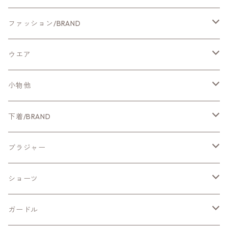
ファッション/BRAND
新作ファッション
ウエア
CYNICAL
アウター
小物他
NUS
カットソー・Tシャツ
ホームグッズ
下着/BRAND
Qtume
ブラウス・シャツ
ファッション小物
新作ランジェリー
ブラジャー
Mitefabrica
ニット
CHASNEY/ChasneyBeauty
ワイヤー入りブラ
ショーツ
シカゴレース
Aeca Blanc
ワンピース・チュニック
ZERMATTツェルマット
ノンワイヤーブラ
スッポリショーツ
ガードル