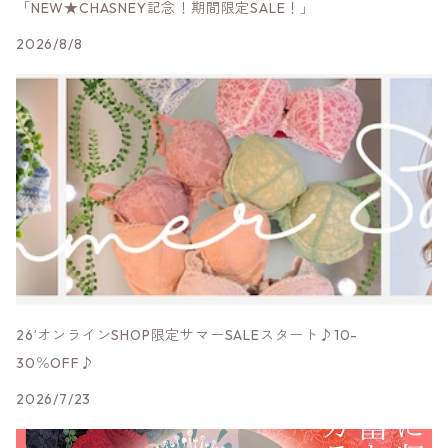
Bou Jeloud
narueナルエー
3段ホック
モダール他素材
「NEW★CHASNEY記念！期間限定SALE！」
サンドラ
2026/8/8
Lサイズ
Mサイズ
Sサイズ
その他ブランド
EUCALANユーカラン
肩ヒモ幅広
LLサイズ
Lサイズ
Mサイズ
その他ランジェリー
肩ヒモ幅細
Lサイズ
限定★赤ランジェリー
LLサイズ
26’オンラインSHOP限定サマーSALEスタート♪10-
30％OFF♪
2026/7/23