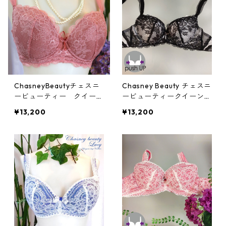
ChasneyBeautyチェスニ
Chasney Beauty チェスニ
ービューティー クイーン
ービューティークイーンブ
ウエイクアップブラ(アン
ラ(ブラック)：al3130151b
¥13,200
¥13,200
ティークローズ)：al31301
k
51ar