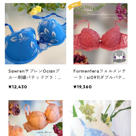
SawrenサブレンOcianブ
Formenteraフォルメンテ
ルー刺繍パテッドブラ：s
ーラ：si0911ダブルパテッ
a2300bl
ドブラジャー(クラシック
¥12,430
¥19,360
ローズ)1-3サイズ：si0911