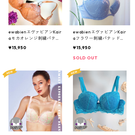
ewabienエヴァビアンKair
ewabienエヴァビアンKair
aモカオレンジ刺繍パテッ
aフラワー刺繍パテッドブ
ドブラ：e214mc
ラ：e214bl
¥15,950
¥15,950
SOLD OUT