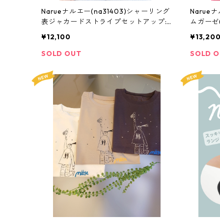
Narueナルエー(na31403)シャーリング
Narue
表ジャカードストライプセットアップ:
ムガーゼ
M-Lサイズ
イズ
¥12,100
¥13,20
SOLD OUT
SOLD 