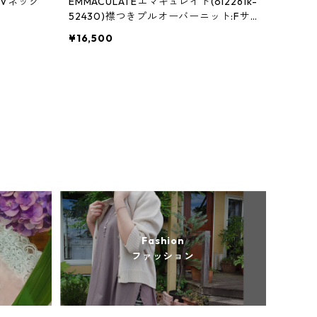
3)Vネック
EMMACULATEエマキュレイト(ol2261k-
52430)襟つきプルオーバーニット:Fサ
イズ
¥16,500
Fashion
ファッション