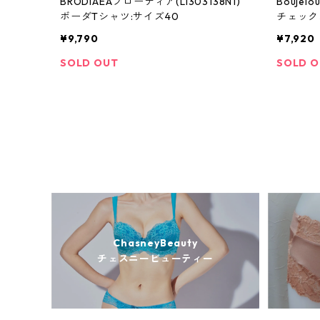
BRODIAEAブローディア(Li303138N1)
Boujel
ボーダTシャツ:サイズ40
チェック
¥9,790
¥7,920
SOLD OUT
SOLD 
ChasneyBeauty
チェスニービューティー