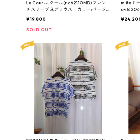
Le Courル.クール(r.c6211OMD)フレン
miiteミ
チスリーブ麻ブラウス カラー:ベージ
o4162
ュ、キャメル サイズ:Fサイズ
8サイズ
¥19,800
¥24,20
SOLD OUT