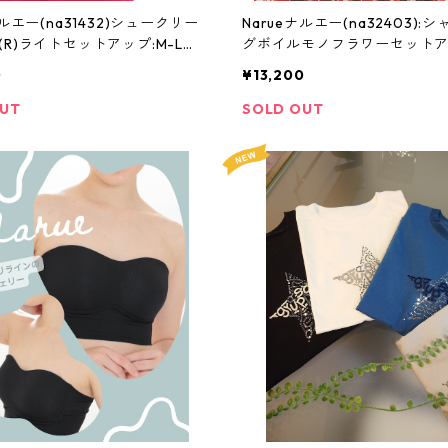
ナルエー(na31432)シュークリー
Narueナルエー(na32403):
(R)ライトセットアップ:M-Lサ
グボイルモノフラワーセットアッ
Lサイズ
0
¥13,200
OUT
SOLD OUT