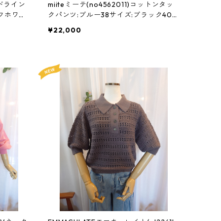
サイドライン
miiteミーテ(no4562011)コットンタッ
フホワイ
クパンツ:ブルー38サイズ:ブラック40サ
イズ38
イズ
¥22,000