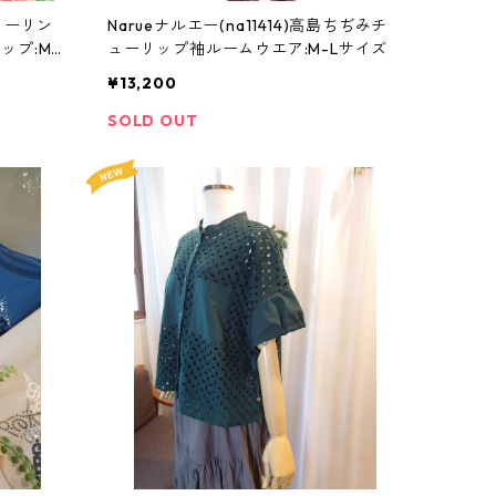
シャーリン
Narueナルエー(na11414)高島ちぢみチ
プ:M-
ューリップ袖ルームウエア:M-Lサイズ
¥13,200
SOLD OUT