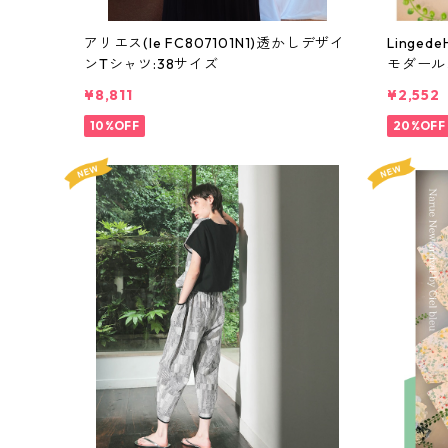
アリエス(le FC807101N1)透かしデザイ
Linge
ンTシャツ:38サイズ
モダール
8LL
¥8,811
¥2,552
10%OFF
20%OFF