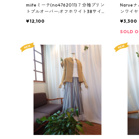
miiteミーテ(no4762011)７分袖プリン
Narue
トプルオーバー:オフホワイト38サイズ:
ンワイヤ
ベージュ38サイズ:チャコール38サイズ
イズ2カ
¥12,100
¥3,300
SOLD 