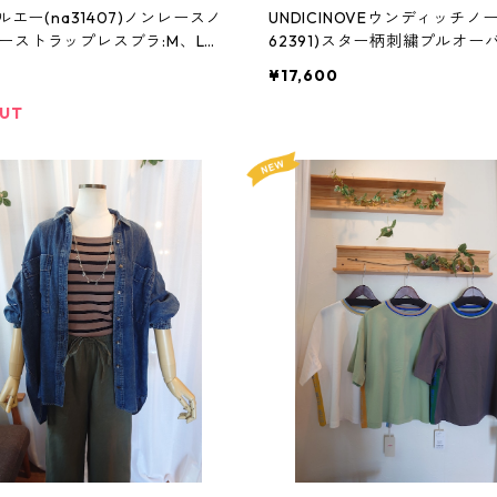
ナルエー(na31407)ノンレースノ
UNDICINOVEウンディッチノー
ーストラップレスブラ:M、Lサ
62391)スター柄刺繍プルオーバ
ラー
イズ
¥17,600
OUT