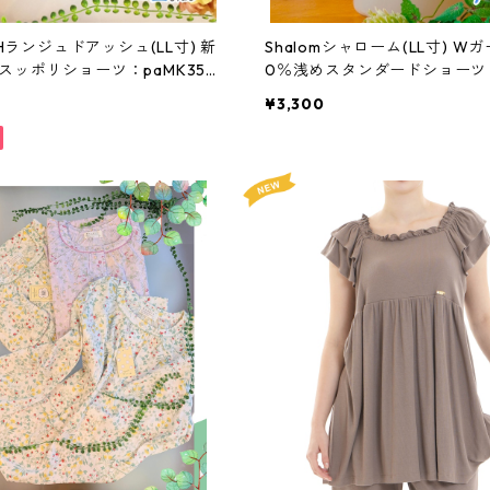
deHランジュドアッシュ(LL寸) 新
Shalomシャローム(LL寸) Wガ
スッポリショーツ：paMK350
0％浅めスタンダードショーツ：
46LL
¥3,300