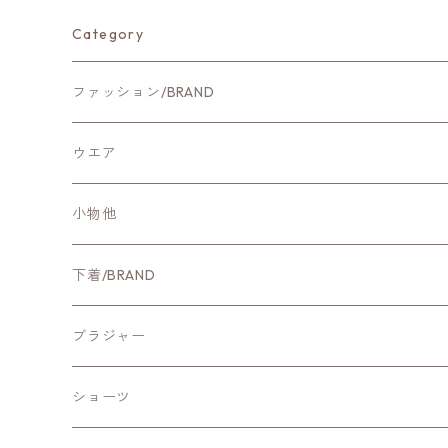
Category
ファッション/BRAND
新作ファッション
ウエア
CYNICAL
アウター
小物他
NUS
カットソー・Tシャツ
ホームグッズ
下着/BRAND
Qtume
ブラウス・シャツ
ファッション小物
新作ランジェリー
ブラジャー
Mitefabrica
ニット
ChasneyBeautyチェスニービューティー
ワイヤー入りブラ
ショーツ