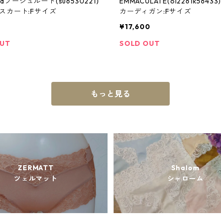
oudブージュルード(su6530221)
EMMACULATE(ol2261k5643
スカート:Fサイズ
カーディガン:Fサイズ
¥17,600
OUT
SOLD OUT
もっと見る
ZERMATT
Shalom
ツェルマット
シャローム