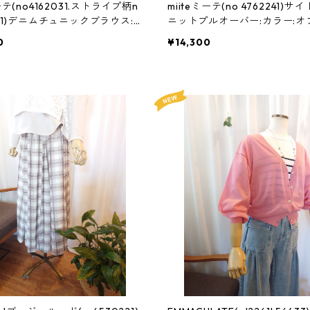
ーテ(no4162031.ストライプ柄n
miiteミーテ(no 4762241)
061)デニムチュニックブラウス:3
ニットプルオーバー:カラー:オ
ト、ピスタチオ、チャコール:サ
0
¥14,300