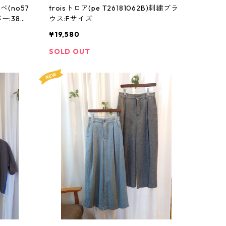
ベ(no57
troisトロア(pe T26181062B)刺繍ブラ
ー:38サ
ウス:Fサイズ
¥19,580
SOLD OUT