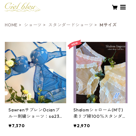
HOME
ショーツ
スタンダードショーツ
Mサイズ
SawrenサブレンOcianブ
Shalomシャローム(M寸)
ルー刺繍ショーツ：sa23
柔リブ綿100％スタンダー
01blM
ドショーツ：sy11339M
¥7,370
¥2,970