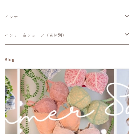
ソフィア・シカゴプレステージ
Mサイズ
ManueReve
パンツ
Shalomシャローム
ノンレースブラ
スタンダードショーツ
ショートガードル
インナー
カミラ・エリン
Lサイズ
Sサイズ
trois
スカート
Linge de Hランジュドアッシュ-サポート
ナイト用・ブラキャミ
ヒップハングショーツ
ロングガードル
キャミ・タンクトップ
インナー＆ショーツ（素材別）
エミリー・フィオナ
LLサイズ
Mサイズ
Mサイズ
Minkchair
LingedeHランジュドアッシュ
補正はじめてブラ【まずバストを育てたい方】
ハイレグショーツ
スリップ
コットン100％・シルク100％
Blog
ケイト・マチルダ
Lサイズ
Lサイズ
Sサイズ
Mサイズ
Respighi
HANAMORIハナモリ
補正ブラ【万能】
サポートショーツ
袖付きインナー
コットン綿混・シルク混
アンバー
LLサイズ
Mサイズ
Lサイズ
Mサイズ
Mサイズ
Priority
Formenteraフォルメンテーラ
補正ブラ【グロウアップ】
サニタリー（生理用)ショーツ
パジャマ
ツーウェイ生地
クイーン
Lサイズ
LLサイズ
Lサイズ
Lサイズ
Mサイズ
Mサイズ
fre.s.cute
Eparinaエパリナ
補正ブラ【グラマー】
Tバック・タンガ
パワーネット
ルーシー
LLサイズ
LLサイズ
LLサイズ
Lサイズ
Lサイズ
Sサイズ
MK.b
Yaucoヨーコ
2段ホック
総レース
サマンサ