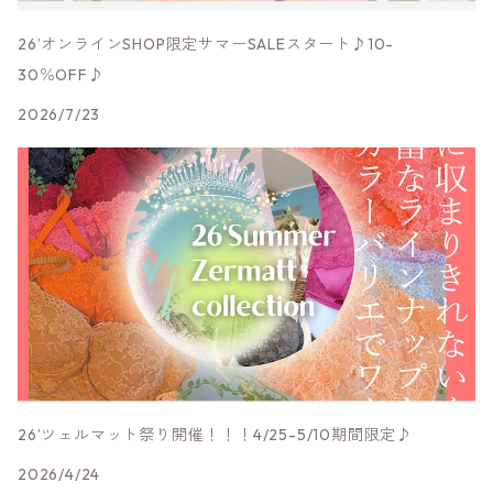
LLサイズ
LLサイズ
Mサイズ
Sサイズ
Bou Jeloud
narueナルエー
3段ホック
モダール他素材
26’オンラインSHOP限定サマーSALEスタート♪10-
サンドラ
30％OFF♪
Lサイズ
Mサイズ
Sサイズ
その他ブランド
EUCALANユーカラン
肩ヒモ幅広
2026/7/23
LLサイズ
Lサイズ
Mサイズ
その他ランジェリー
肩ヒモ幅細
Lサイズ
限定★赤ランジェリー
LLサイズ
26’ツェルマット祭り開催！！！4/25-5/10期間限定♪
2026/4/24