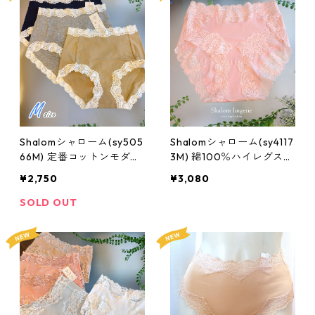
Shalomシャローム(sy505
Shalomシャローム(sy4117
66M) 定番コットンモダー
3M) 綿100％ハイレグスタ
ルスタンダードショーツ：
ンダードショーツ：Mサイ
¥2,750
¥3,080
Mサイズ
ズ
SOLD OUT