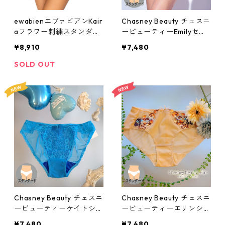
ewabienエヴァビアンKair
Chasney Beauty チェスニ
aフラワー刺繍スタンダー
ービューティーEmilyセッ
ドショーツ：c110bl
トショーツ(ピンク)：al31
¥8,910
¥7,480
8012pi
SOLD OUT
Chasney Beauty チェスニ
Chasney Beauty チェスニ
ービューティーケイトショ
ービューティーエリンショ
ーツ(シアン)：al317512cn
ーツ(Peony)：al317924b
¥7,480
¥7,480