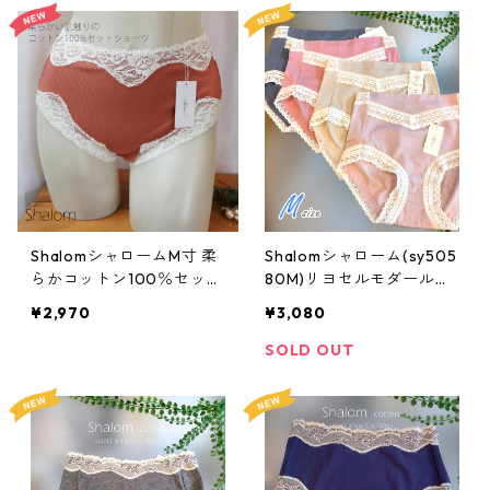
ShalomシャロームM寸 柔
Shalomシャローム(sy505
らかコットン100％セット
80M)リヨセルモダールキ
ショーツ：sy41195M
ュートショーツ:Mサイズ
¥2,970
¥3,080
SOLD OUT