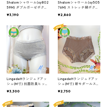
Shalomシャローム(sy802
Shalomシャローム(sy505
59M) ダブルガーゼボクサ
76M) ストレッチ綿ボクサ
ー（ふわふわレース）：M
ーショーツ（ケミカルレー
¥3,190
¥2,860
サイズ
ス）：Mサイズ
LingedeHランジュドアッ
LingedeHランジュドアッ
シュ(M寸) 抗菌防臭ヒップ
シュ(M寸) 新モダールスッ
ハングショーツ：pa0102
ポリショーツ：paMK350
¥3,300
¥2,750
Mシトラテック
8M