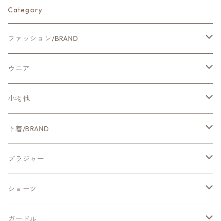
Category
ファッション/BRAND
新作ファッション
ウエア
CYNICAL
アウター
小物他
NUS
カットソー・Tシャツ
ホームグッズ
下着/BRAND
Qtume
ブラウス・シャツ
ファッション小物
新作ランジェリー
ブラジャー
Mitefabrica
ニット
ChasneyBeautyチェスニービューティー
ワイヤー入りブラ
ショーツ
シカゴレース
Aeca Blanc
ワンピース・チュニック
ZERMATTツェルマット
ノンワイヤーブラ
スッポリショーツ
ガードル